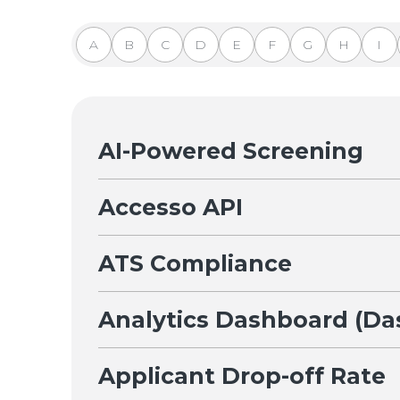
A
B
C
D
E
F
G
H
I
AI-Powered Screening
Accesso API
ATS Compliance
Analytics Dashboard (Da
Applicant Drop-off Rate