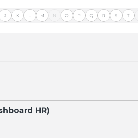
J
K
L
M
N
O
P
Q
R
S
T
shboard HR)