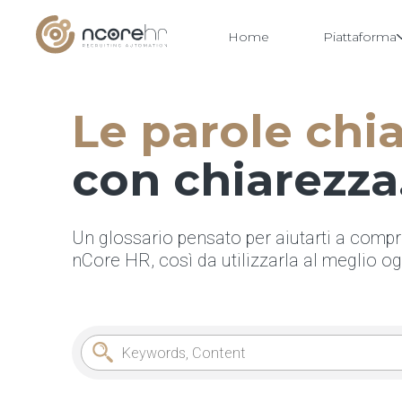
Home
Piattaforma
Le parole chi
Vai
al
contenuto
con chiarezza
Un glossario pensato per aiutarti a compre
nCore HR, così da utilizzarla al meglio og
Cerca nel glossario