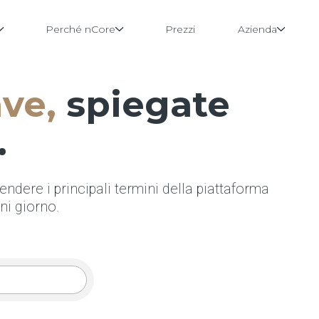
Perché nCore
Prezzi
Azienda
ave,
spiegate
.
ndere i principali termini della piattaforma
ni giorno.