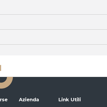
rse
Azienda
Link Utili