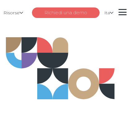
Richiedi una demo
Risorse
Ita