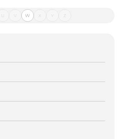
U
V
W
X
Y
Z