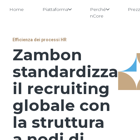
Home
Piattaforma
Perché
Prezz
nCore
Vai
Efficienza dei processi HR
al
Zambon
contenuto
standardizza
il recruiting
globale con
la struttura
a nodi di