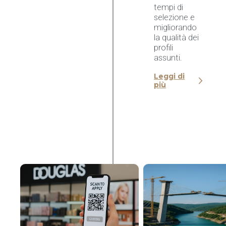
tempi di
selezione e
migliorando
la qualità dei
profili
assunti.
Leggi di
più
Douglas
trasforma il
recruiting con
la
digitalizzazion
e nCore HR