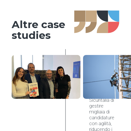
Altre case
studies
Sicuritalia
accelera il
recruiting
con l’AI di
nCore HR
nCore HR ha
permesso a
Sicuritalia di
gestire
migliaia di
candidature
con agilità,
riducendo i