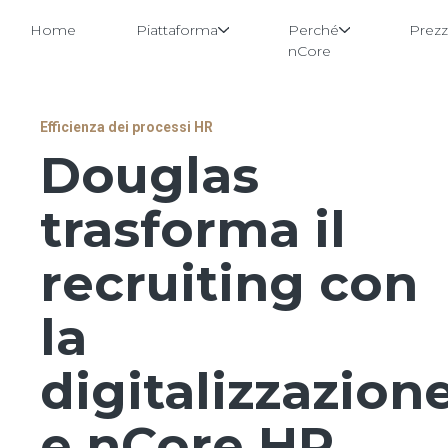
Home
Piattaforma
Perché
Prezz
nCore
Vai
Efficienza dei processi HR
al
Douglas
contenuto
trasforma il
recruiting con
la
digitalizzazion
e nCore HR