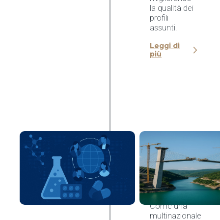
la qualità dei
profili
assunti.
Leggi di
più
Zambon
standardizza
il recruiting
globale con
la struttura a
nodi di
nCore HR
Come una
multinazionale