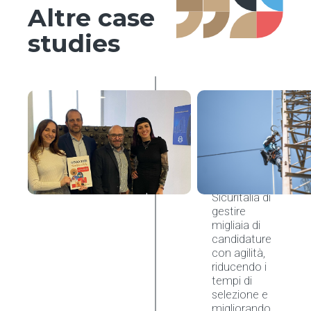
Altre case
studies
Sicuritalia
accelera il
recruiting
con l’AI di
nCore HR
nCore HR ha
permesso a
Sicuritalia di
gestire
migliaia di
candidature
con agilità,
riducendo i
tempi di
selezione e
migliorando