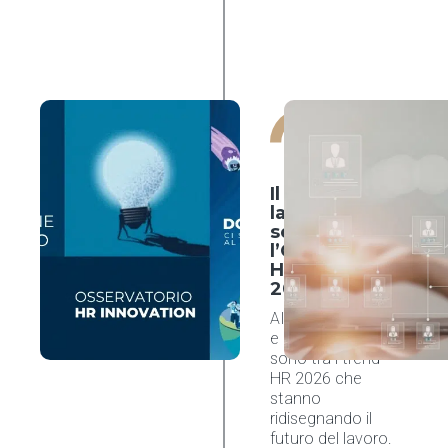
nCore HR
Software
15 maggio
2026
Il futuro del
lavoro
secondo
l’Osservatorio
HR Innovation
2026
AI, talent shortage
e competenze
sono tra i trend
HR 2026 che
stanno
ridisegnando il
futuro del lavoro.