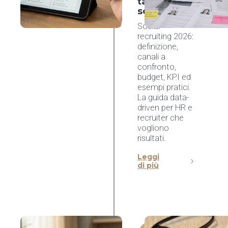
talenti sui
social
Social
recruiting 2026:
definizione,
canali a
confronto,
budget, KPI ed
esempi pratici.
La guida data-
driven per HR e
recruiter che
vogliono
risultati.
Leggi
di più
nCore HR