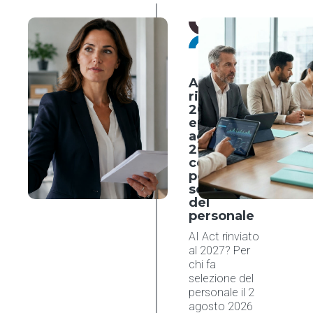
HR
Trends
3 agosto
2026
AI Act
rinviato al
2027,
eppure il 2
agosto
2026 conta
comunque
per chi fa
selezione
del
personale
AI Act rinviato
al 2027? Per
chi fa
selezione del
personale il 2
agosto 2026