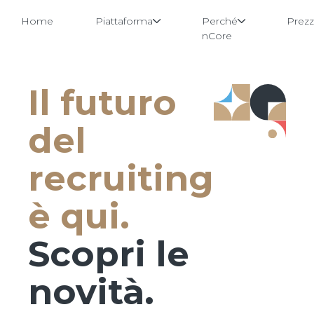
Home
Piattaforma
Perché
Prezz
nCore
Il futuro
Vai
al
contenuto
del
recruiting
è qui.
Scopri le
novità.