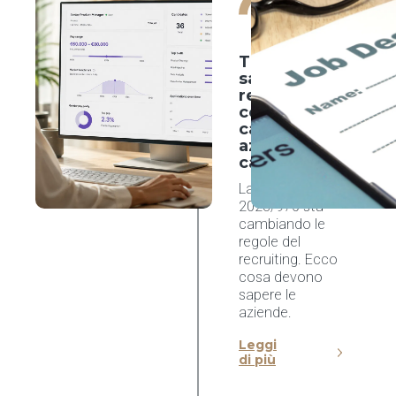
Software
19 giugno
2026
Trasparenza
salariale e
recruiting:
cosa
cambia per
aziende e
candidati
La Direttiva UE
2023/970 sta
cambiando le
regole del
recruiting. Ecco
cosa devono
sapere le
aziende.
Leggi
di più