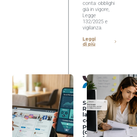
conta: obblighi
già in vigore,
Legge
132/2025 e
vigilanza.
Leggi
di più
HR
Trends
20 luglio
2026
Social
Recruiting:
la guida
completa
per attrarre
(davvero) i