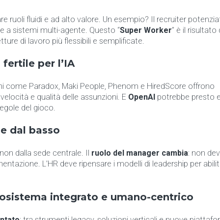
are ruoli fluidi e ad alto valore. Un esempio? Il recruiter potenzia
e a sistemi multi-agente. Questo “
Super Worker
” è il risultato
ture di lavoro più flessibili e semplificate.
fertile per l’IA
oni come Paradox, Maki People, Phenom e HiredScore offrono
velocità e qualità delle assunzioni. E
OpenAI
potrebbe presto e
egole del gioco.
ne dal basso
non dalla sede centrale. Il
ruolo del manager cambia
: non dev
ntazione. L’HR deve ripensare i modelli di leadership per abili
cosistema integrato e umano-centrico
ntato
: tra strumenti legacy, soluzioni verticali e nuove piattafo