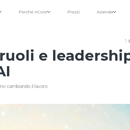
Perché nCore
Prezzi
Azienda
1 
ruoli e leadershi
AI
anno cambiando il lavoro.