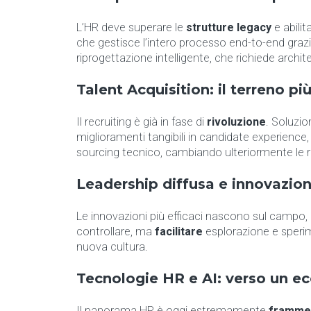
L’HR deve superare le
strutture legacy
e abilit
che gestisce l’intero processo end-to-end grazi
riprogettazione intelligente, che richiede architet
Talent Acquisition: il terreno più 
Il recruiting è già in fase di
rivoluzione
. Soluzi
miglioramenti tangibili in candidate experience, 
sourcing tecnico, cambiando ulteriormente le r
Leadership diffusa e innovazio
Le innovazioni più efficaci nascono sul campo, 
controllare, ma
facilitare
esplorazione e sperime
nuova cultura.
Tecnologie HR e AI: verso un e
Il panorama HR è oggi estremamente
framme