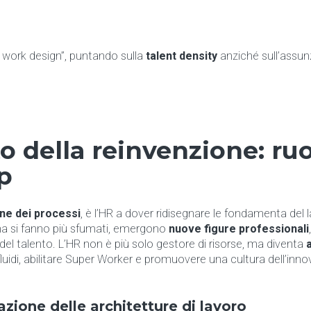
c work design”, puntando sulla
talent density
anziché sull’assun
 della reinvenzione: ruol
p
ne dei processi
, è l’HR a dover ridisegnare le fondamenta del l
na si fanno più sfumati, emergono
nuove figure professionali
del talento. L’HR non è più solo gestore di risorse, ma diventa
fluidi, abilitare Super Worker e promuovere una cultura dell’inn
azione delle architetture di lavoro