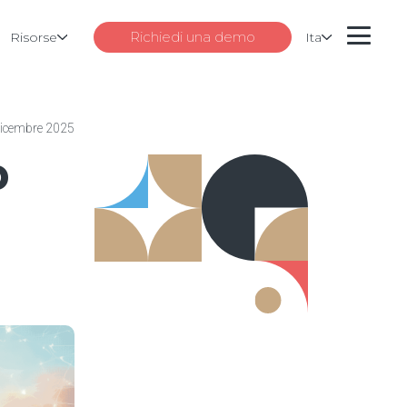
Richiedi una demo
Risorse
Ita
dicembre 2025
p