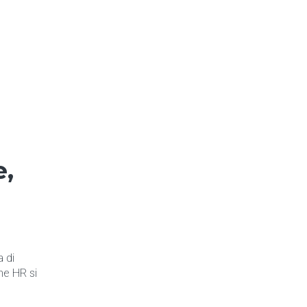
e,
 di
ne HR si