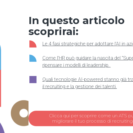
In questo articolo
scoprirai:
Le 4 fasi strategiche per adottare l’
AI
in az
Come l’HR può guidare la nascita del “Sup
ripensare i modelli di leadership.
Quali tecnologie AI-
powered
stanno già t
il recruiting e la gestione dei talenti.
Clicca qui per scoprire come un ATS p
migliorare il tuo processo di recruiting