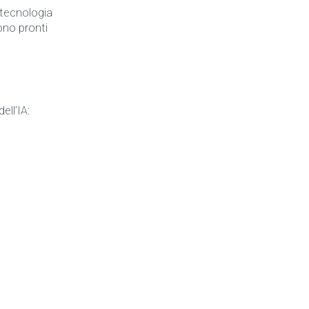
a tecnologia
sono pronti
ll’IA: