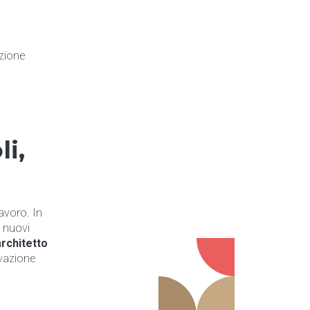
zione
i,
avoro. In
, nuovi
architetto
ovazione