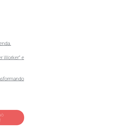
ienda.
er Worker” e
rasformando
uò
!