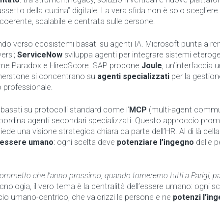
setto della cucina” digitale. La vera sfida non è solo scegliere 
coerente, scalabile e centrata sulle persone.
endo verso ecosistemi basati su agenti IA. Microsoft punta a r
ersi;
ServiceNow
sviluppa agenti per integrare sistemi eteroge
come Paradox e HiredScore. SAP propone
Joule
, un’interfaccia u
rnerstone si concentrano su
agenti specializzati
per la gestion
o professionale.
sati su protocolli standard come l’
MCP
(multi-agent commu
oordina agenti secondari specializzati. Questo approccio pro
iede una visione strategica chiara da parte dell’HR. Al di là della
l’essere umano
: ogni scelta deve
potenziare l’ingegno
delle p
ommetto che l’anno prossimo, quando torneremo tutti a Parigi, p
tecnologia, il vero tema è la centralità dell’essere umano: ogni sc
io umano-centrico, che valorizzi le persone e ne
potenzi l’in