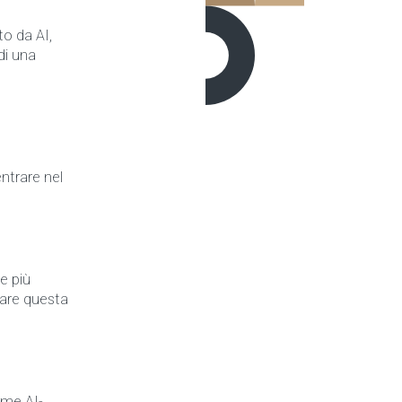
to da AI,
 di una
ntrare nel
e più
tare questa
rme AI-