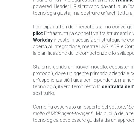
powered, i leader HR si trovano davanti a un “cas
tecnologia giusta, ma costruire un’architettura 
I principali attori del mercato stanno converg
pilot
l’infrastruttura connettiva tra strumenti div
Workday
investe in acquisizioni strategiche 
aperta all’integrazione, mentre UKG, ADP e Co
la pianificazione delle competenze e lo svilupp
Sta emergendo un nuovo modello: ecosistemi ba
protocol), dove un agente primario aziendale c
un’esperienza più fluida per i dipendenti, ma rich
tecnologia, il vero tema resta la
centralità del
sostituirlo.
Come ha osservato un esperto del settore: “
Sc
molto di MCP agent-to-agent
”. Ma al di là della 
tecnologica deve essere guidata da un approcc