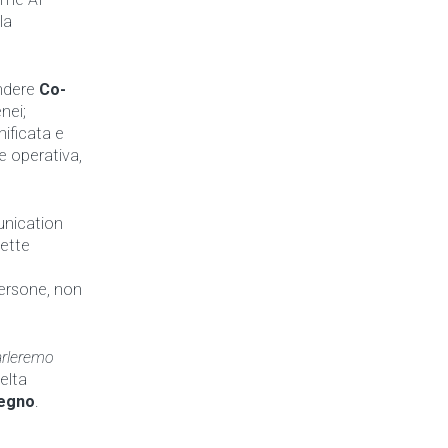
la
endere
Co-
nei;
nificata e
e operativa,
nication
mette
ersone, non
arleremo
elta
gegno
.