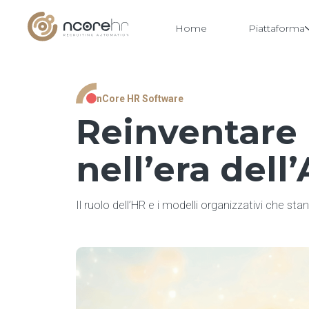
Home
Piattaforma
Vai
nCore HR Software
al
contenuto
Reinventare 
nell’era dell’
Il ruolo dell’HR e i modelli organizzativi che st