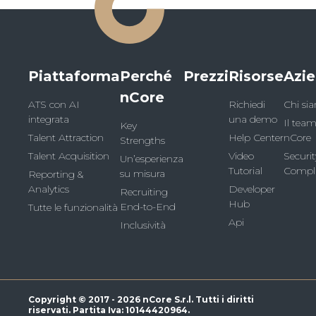
Piattaforma
Perché
Prezzi
Risorse
Azi
nCore
ATS con AI
Richiedi
Chi si
integrata
una demo
Il team
Key
Talent Attraction
Help Center
nCore
Strengths
Talent Acquisition
Video
Securi
Un’esperienza
Tutorial
Compl
su misura
Reporting &
Analytics
Developer
Recruiting
Hub
End-to-End
Tutte le funzionalità
Api
Inclusività
Copyright © 2017 - 2026 nCore S.r.l. Tutti i diritti
riservati. Partita Iva: 10144420964.