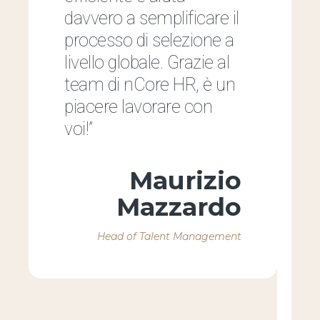
davvero a semplificare il
s
processo di selezione a
d
livello globale. Grazie al
team di nCore HR, è un
piacere lavorare con
voi!”
p
Maurizio
Mazzardo
e
Head of Talent Management