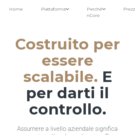
Home
Piattaforma
Perché
Prezz
nCore
Costruito per
Vai
al
contenuto
essere
scalabile.
E
per darti il
controllo.
Assumere a livello aziendale significa