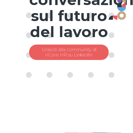
sul futuro
del lavoro
Unisciti alla community di
nCore HR su LinkedIn