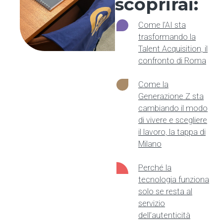
scoprirai:
Come l’AI sta
trasformando la
Talent Acquisition, il
confronto di Roma
Come la
Generazione Z sta
cambiando il modo
di vivere e scegliere
il lavoro, la tappa di
Milano
Perché la
tecnologia funziona
solo se resta al
servizio
dell’autenticità