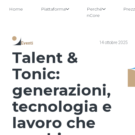
Home
Piattaforma
Perché
Prezz
nCore
Vai
14 ottobre 2025
Eventi
al
contenuto
Talent &
Tonic:
generazioni,
tecnologia e
lavoro che