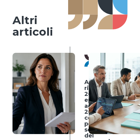
Altri
articoli
HR
Trends
3 agosto
2026
AI Act
rinviato al
2027,
eppure il 2
agosto
2026 conta
comunque
per chi fa
selezione
del