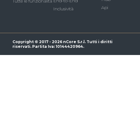
End-to-End
Tutte le funzionalità
Api
Inclusività
Copyright © 2017 - 2026 nCore S.r.l. Tutti i diritti
riservati. Partita Iva: 10144420964.