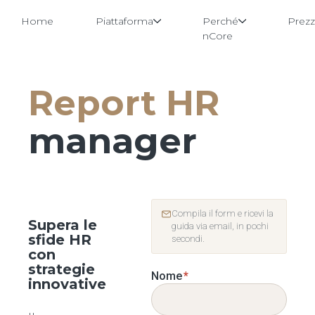
Home
Piattaforma
Perché
Prezz
nCore
Report HR
Vai
al
contenuto
manager
Compila il form e ricevi la
Supera le
guida via email, in pochi
sfide HR
secondi.
con
strategie
Nome
*
innovative