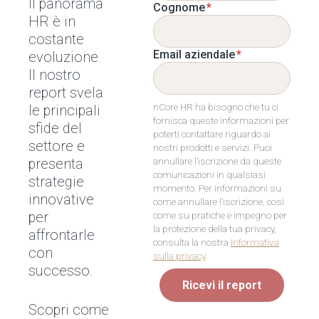
Il panorama
Cognome
*
HR è in
costante
Email aziendale
*
evoluzione.
Il nostro
report svela
nCore HR ha bisogno che tu ci
le principali
fornisca queste informazioni per
sfide del
poterti contattare riguardo ai
settore e
nostri prodotti e servizi. Puoi
annullare l’iscrizione da queste
presenta
comunicazioni in qualsiasi
strategie
momento. Per informazioni su
innovative
come annullare l’iscrizione, così
per
come su pratiche e impegno per
la protezione della tua privacy,
affrontarle
consulta la nostra
Informativa
con
sulla privacy
.
successo.
Ricevi il report
Scopri come