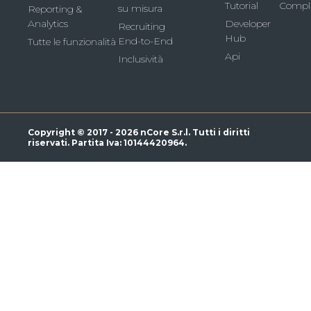
Tutorial
Compl
su misura
Reporting &
Analytics
Developer
Recruiting
Hub
End-to-End
Tutte le funzionalità
Api
Inclusività
Copyright © 2017 - 2026 nCore S.r.l. Tutti i diritti
riservati. Partita Iva: 10144420964.