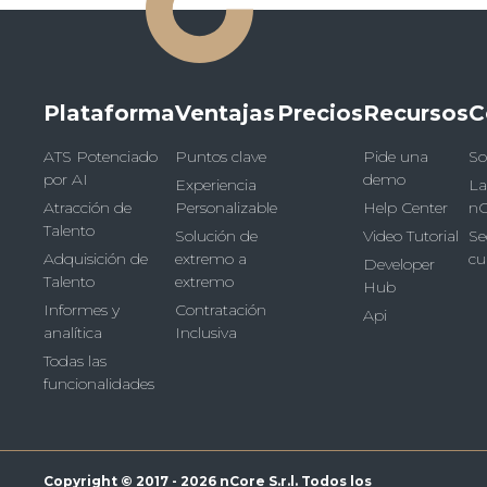
Plataforma
Ventajas
Precios
Recursos
C
ATS Potenciado
Puntos clave
Pide una
So
por AI
demo
Experiencia
La
Atracción de
Personalizable
Help Center
nC
Talento
Solución de
Video Tutorial
Se
Adquisición de
extremo a
cu
Developer
Talento
extremo
Hub
Informes y
Contratación
Api
analítica
Inclusiva
Todas las
funcionalidades
Copyright © 2017 - 2026 nCore S.r.l. Todos los