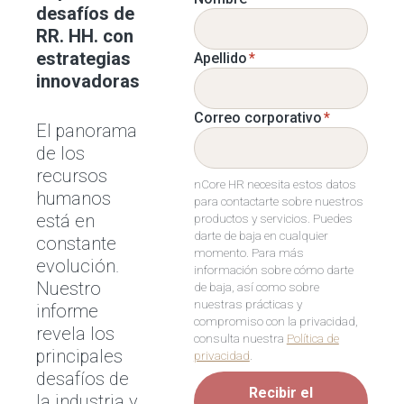
desafíos de
RR. HH. con
estrategias
Apellido
*
innovadoras
Correo corporativo
*
El panorama
de los
recursos
nCore HR necesita estos datos
humanos
para contactarte sobre nuestros
está en
productos y servicios. Puedes
darte de baja en cualquier
constante
momento. Para más
evolución.
información sobre cómo darte
Nuestro
de baja, así como sobre
nuestras prácticas y
informe
compromiso con la privacidad,
revela los
consulta nuestra
Política de
principales
privacidad
.
desafíos de
Recibir el
la industria y