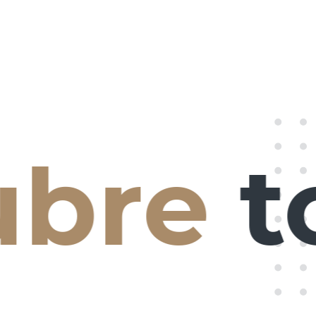
bre
tod