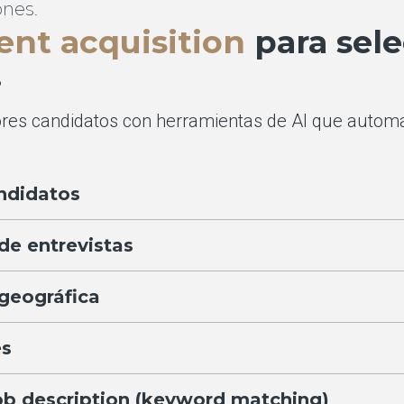
ones.
lent acquisition
para sele
.
res candidatos con herramientas de AI que automat
andidatos
de entrevistas
 geográfica
es
ob description (keyword matching)