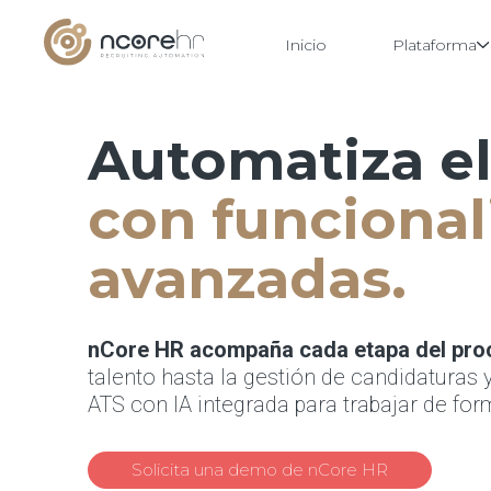
Inicio
Plataforma
Automatiza el
Saltar
al
contenido
con funciona
avanzadas.
nCore HR acompaña cada etapa del pro
talento hasta la gestión de candidaturas y
ATS con IA integrada para trabajar de f
Solicita una demo de nCore HR