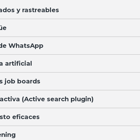
ados y rastreables
üe
s de WhatsApp
 artificial
s job boards
ctiva (Active search plugin)
sto eficaces
ening