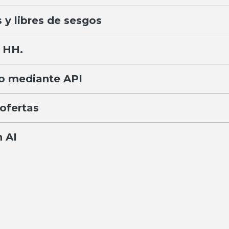
 y libres de sesgos
. HH.
eo mediante API
 ofertas
n AI