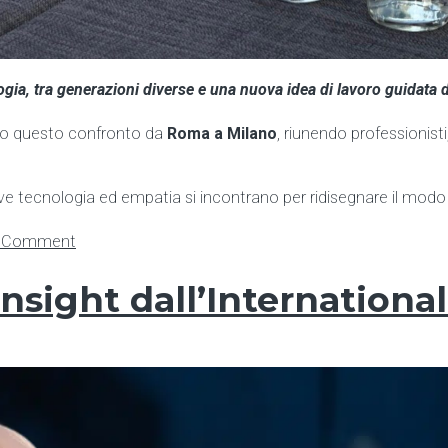
gia, tra generazioni diverse e una nuova idea di lavoro guidata d
ato questo confronto da
Roma a Milano
, riunendo professionisti
ve tecnologia ed empatia si incontrano per ridisegnare il modo di
on
a Comment
Talent
&
 insight dall’Internation
Tonic:
generazioni,
tecnologia
e
lavoro
che
cambia