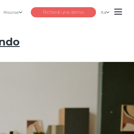
Richiedi una demo
Risorse
Ita
ando