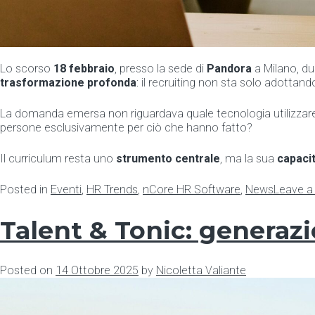
Lo scorso
18 febbraio
, presso la sede di
Pandora
a Milano, du
trasformazione profonda
: il recruiting non sta solo adottando
La domanda emersa non riguardava quale tecnologia utilizza
persone esclusivamente per ciò che hanno fatto?
Il curriculum resta uno
strumento centrale
, ma la sua
capacit
Posted in
Eventi
,
HR Trends
,
nCore HR Software
,
News
Leave 
Talent & Tonic: generazi
Posted on
14 Ottobre 2025
by
Nicoletta Valiante