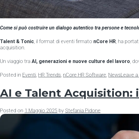
Come si può costruire un dialogo autentico tra persone e tecnolo
Talent & Tonic
, il format di eventi firmato
nCore HR
, ha port
acquisition.
Un viaggio tra
AI, generazioni e nuove culture del lavoro
, do
Posted in
Eventi
,
HR Trends
,
nCore HR Software
,
News
Leave 
AI e Talent Acquisition:
Posted on
1 Maggio 2025
by
Stefania Pidone