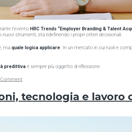
rante l’evento
HRC Trends “Employer Branding & Talent Acqu
 nuovi strumenti, sta ridefinendo i propri criteri decisionali.
re, ma
quale logica applicare
. In un mercato in cui ruoli e co
à predittiva
è sempre più oggetto di riflessione.
on
a Comment
Valutare
il
oni, tecnologia e lavoro
potenziale
oltre
il
CV:
cosa
sta