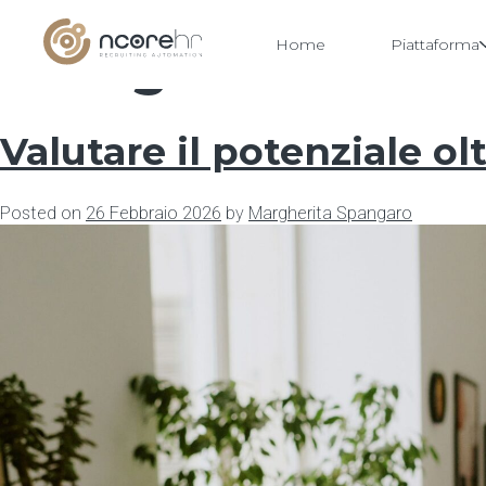
Categoria:
Event
Home
Piattaforma
Vai
al
contenuto
Valutare il potenziale ol
Posted on
26 Febbraio 2026
by
Margherita Spangaro