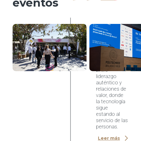
eventos
Organización
& Procesos
HR
HRC
Meeting
2026,
Cagliari
Entre
liderazgo
auténtico y
relaciones de
valor, donde
la tecnología
sigue
estando al
servicio de las
personas.
Leer más