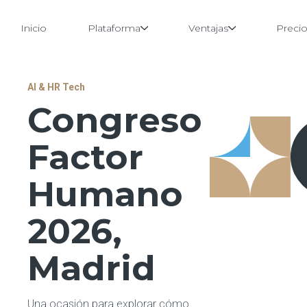
Inicio
Plataforma
Ventajas
Preci
Saltar
AI & HR Tech
al
Congreso
contenido
Factor
Humano
2026,
Madrid
Una ocasión para explorar cómo