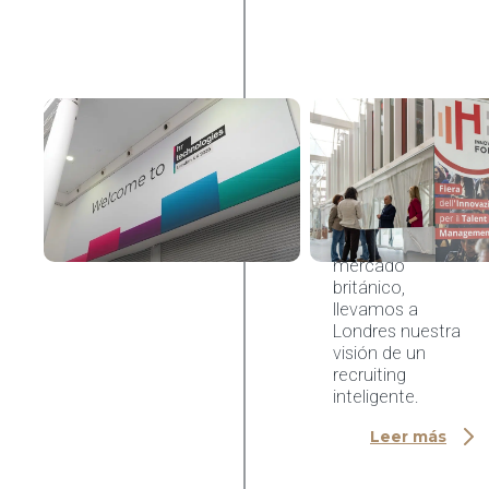
AI & HR Tech
HR
Technologies
UK 2026
Entre el
Innovation Hub y
el diálogo con el
mercado
británico,
llevamos a
Londres nuestra
visión de un
recruiting
inteligente.
Leer más