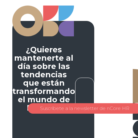
¿Quieres
mantenerte al
día sobre las
tendencias
que están
transformando
el mundo de
RR. HH.?
Suscríbete a la newsletter de nCore HR