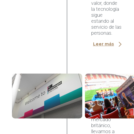
valor, donde
la tecnología
sigue
estando al
servicio de las
personas.
Leer más
AI & HR Tech
HR
Technologies
UK 2026
Entre el
Innovation Hub y
el diálogo con el
mercado
británico,
llevamos a