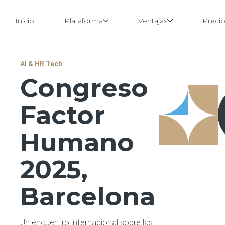
Inicio
Plataforma
Ventajas
Preci
Saltar
AI & HR Tech
al
Congreso
contenido
Factor
Humano
2025,
Barcelona
Un encuentro internacional sobre las