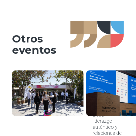
Otros
eventos
Organización
& Procesos
HR
HRC
Meeting
2026,
Cagliari
Entre
liderazgo
auténtico y
relaciones de