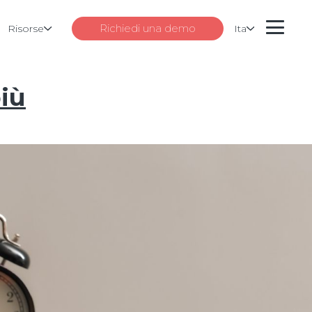
Richiedi una demo
Risorse
Ita
iù