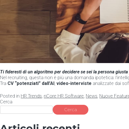
Ti fideresti di un algoritmo per decidere se sei la persona giusta 
Nel recruiting, questa non è più una domanda ipotetica: l’intellig
Tra
CV “potenziati” dall’AI
,
video-interviste
analizzate dai so
Posted in
HR Trends
,
nCore HR Software
,
News
,
Nuove Featur
Cerca
Cerca
Articoli recenti