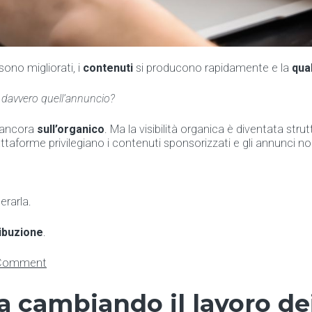
sono migliorati, i
contenuti
si producono rapidamente e la
qual
 davvero quell’annuncio?
a ancora
sull’organico
. Ma la visibilità organica è diventata stru
piattaforme privilegiano i contenuti sponsorizzati e gli annunc
erarla.
ribuzione
.
on
 Comment
Job
Posting
sta cambiando il lavoro d
Data-