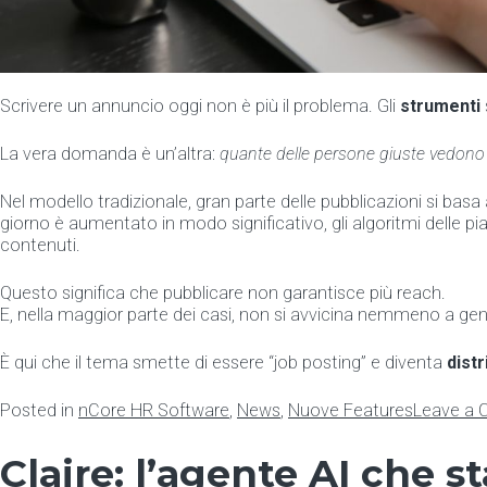
Scrivere un annuncio oggi non è più il problema. Gli
strumenti
La vera domanda è un’altra:
quante delle persone giuste vedono
Nel modello tradizionale, gran parte delle pubblicazioni si bas
giorno è aumentato in modo significativo, gli algoritmi delle 
contenuti.
Questo significa che pubblicare non garantisce più reach.
E, nella maggior parte dei casi, non si avvicina nemmeno a gen
È qui che il tema smette di essere “job posting” e diventa
dist
Posted in
nCore HR Software
,
News
,
Nuove Features
Leave a
Claire: l’agente AI che 