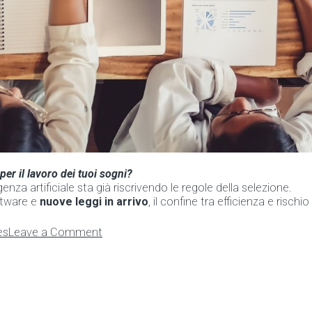
per il lavoro dei tuoi sogni?
enza artificiale sta già riscrivendo le regole della selezione.
ftware e
nuove leggi in arrivo
, il confine tra efficienza e rischi
on
es
Leave a Comment
AI
nel
recruiting:
opportunità
e