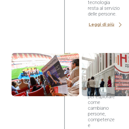
tecnologia
resta al servizio
delle persone.
Leggi di più
AI & HR Tech
Congreso
Factor
Humano
2026,
Madrid
Un’occasione
per esplorare
come
cambiano
persone,
competenze
e