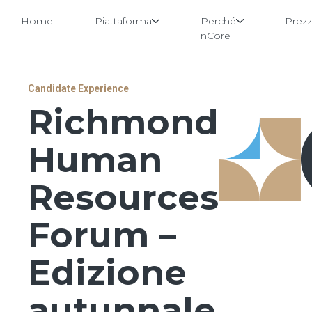
Home
Piattaforma
Perché
Prezz
nCore
Vai
Candidate Experience
al
Richmond
contenuto
Human
Resources
Forum –
Edizione
autunnale