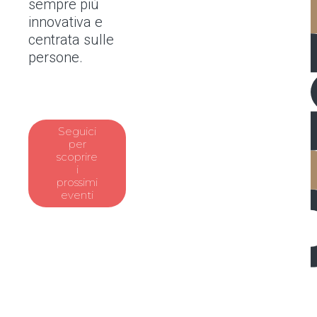
sempre più
innovativa e
centrata sulle
persone.
Seguici
per
scoprire
i
prossimi
eventi