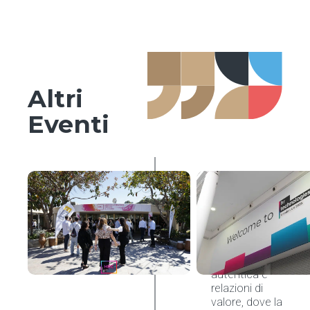
Altri
Eventi
Organizzazione
& Processi HR
HRC
Meeting
2026,
Cagliari
Tra leadership
autentica e
relazioni di
valore, dove la