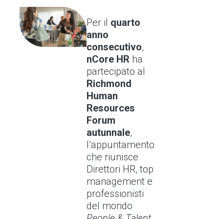
Per il
quarto
anno
consecutivo
,
nCore HR
ha
partecipato al
Richmond
Human
Resources
Forum
autunnale
,
l’appuntamento
che riunisce
Direttori HR, top
management e
professionisti
del mondo
People & Talent