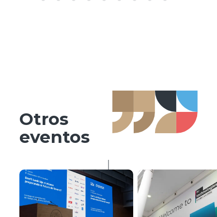
Otros
eventos
AI & HR Tech
Congreso
2026 del
Observatorio
HR