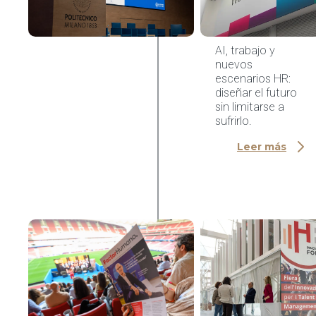
Innovation,
Politecnico
di Milano
AI, trabajo y
nuevos
escenarios HR:
diseñar el futuro
sin limitarse a
sufrirlo.
Leer más
AI & HR Tech
Congreso
Factor
Humano
2026,
Madrid
Una ocasión