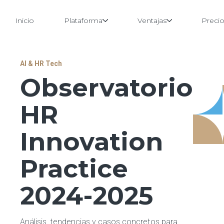
Inicio
Plataforma
Ventajas
Preci
Saltar
AI & HR Tech
al
Observatorio
contenido
HR
Innovation
Practice
2024-2025
Análisis, tendencias y casos concretos para