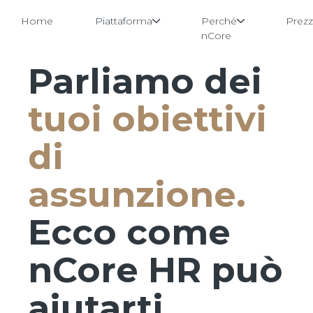
Home
Piattaforma
Perché
Prezz
nCore
Parliamo dei
Vai
al
contenuto
tuoi obiettivi
di
assunzione.
Ecco come
nCore HR può
aiutarti.