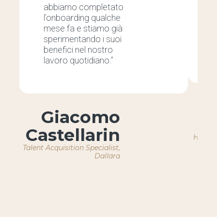
abbiamo completato
p
l’onboarding qualche
d
mese fa e stiamo già
s
sperimentando i suoi
s
benefici nel nostro
a
lavoro quotidiano.”
Giacomo
Castellarin
HR Ope
Talent Acquisition Specialist,
Dallara