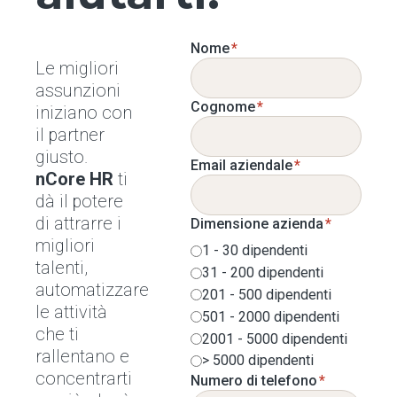
Nome
*
Le migliori
assunzioni
Cognome
*
iniziano con
il partner
giusto.
Email aziendale
*
nCore HR
ti
dà il potere
di attrarre i
Dimensione azienda
*
migliori
1 - 30 dipendenti
talenti,
31 - 200 dipendenti
automatizzare
201 - 500 dipendenti
le attività
501 - 2000 dipendenti
che ti
2001 - 5000 dipendenti
rallentano e
> 5000 dipendenti
concentrarti
Numero di telefono
*