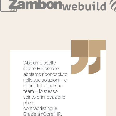
“Abbiamo scelto
“
nCore HR perché
d
abbiamo riconosciuto
p
nelle sue soluzioni – e,
l
soprattutto, nel suo
p
team – lo stesso
a
spirito di innovazione
a
che ci
c
contraddistingue.
s
Grazie a nCore HR,
d