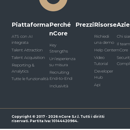
Piattaforma
Perché
Prezzi
Risorse
Azi
nCore
ATS con AI
Richiedi
Chi si
integrata
una demo
Il team
Key
Talent Attraction
Help Center
nCore
Strengths
Talent Acquisition
Video
Securi
Un’esperienza
Tutorial
Compl
su misura
Reporting &
Analytics
Developer
Recruiting
Hub
End-to-End
Tutte le funzionalità
Api
Inclusività
Copyright © 2017 - 2026 nCore S.r.l. Tutti i diritti
riservati. Partita Iva: 10144420964.