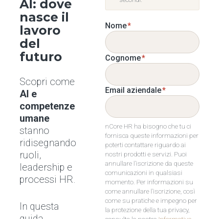
AI: dove
nasce il
Nome
*
lavoro
del
futuro
Cognome
*
Scopri come
Email aziendale
*
AI e
competenze
umane
nCore HR ha bisogno che tu ci
stanno
fornisca queste informazioni per
ridisegnando
poterti contattare riguardo ai
ruoli,
nostri prodotti e servizi. Puoi
annullare l’iscrizione da queste
leadership e
comunicazioni in qualsiasi
processi HR.
momento. Per informazioni su
come annullare l’iscrizione, così
come su pratiche e impegno per
In questa
la protezione della tua privacy,
guida