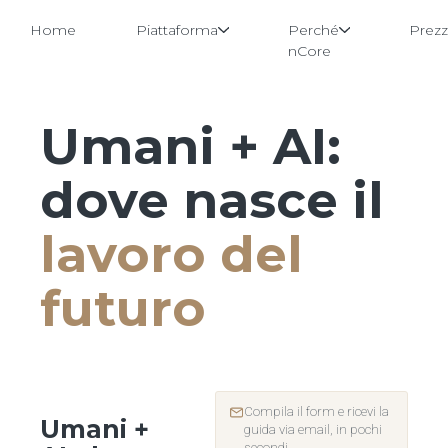
Home
Piattaforma
Perché
Prezz
nCore
Umani + AI:
Vai
al
contenuto
dove nasce il
lavoro del
futuro
Compila il form e ricevi la
Umani +
guida via email, in pochi
secondi.