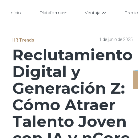
Inicio
Plataforma
Ventajas
Preci
Saltar
1 de junio de 2025
HR Trends
al
Reclutamiento
contenido
Digital y
Generación Z:
Cómo Atraer
Talento Joven