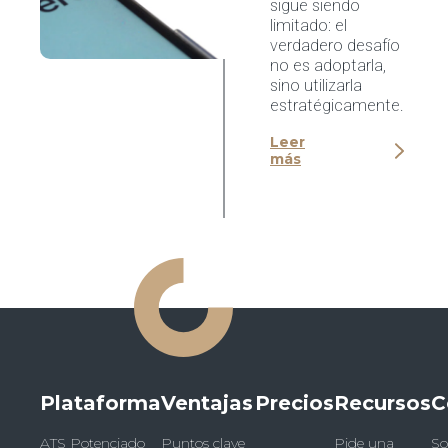
sigue siendo
limitado: el
verdadero desafío
no es adoptarla,
sino utilizarla
estratégicamente.
Leer
más
Plataforma
Ventajas
Precios
Recursos
C
ATS Potenciado
Puntos clave
Pide una
So