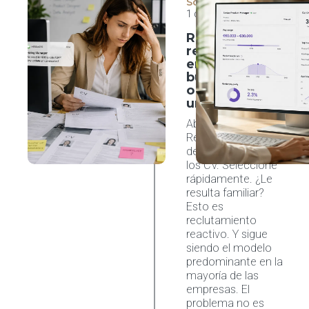
Software
1 de julio de 2026
Reclutamiento
reactivo ¿Su
empresa
busca talento
o persigue la
urgencia?
Abra una vacante.
Redacte la job
description. Espere
los CV. Seleccione
rápidamente. ¿Le
resulta familiar?
Esto es
reclutamiento
reactivo. Y sigue
siendo el modelo
predominante en la
mayoría de las
empresas. El
problema no es