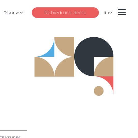
Richiedi una demo
Risorse
Ita
FEATURES