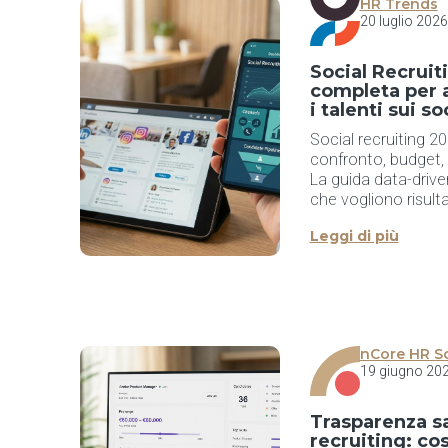
HR Trends
20 luglio 2026
Social Recruit
completa per a
i talenti sui so
Social recruiting 20
confronto, budget, 
La guida data-drive
che vogliono risulta
Leggi di più
nCore HR S
19 giugno 20
Trasparenza sa
recruiting: co