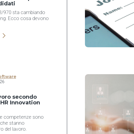
didati
23/970 sta cambiando
iting. Ecco cosa devono
oftware
26
lavoro secondo
 HR Innovation
e e competenze sono
6 che stanno
ro del lavoro.