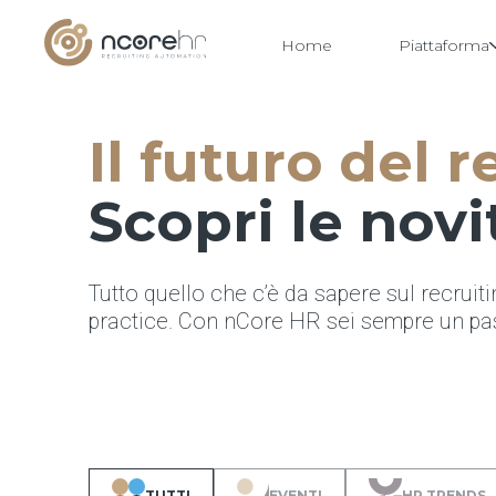
Home
Piattaforma
Il futuro del r
Vai
al
contenuto
Scopri le novi
Tutto quello che c’è da sapere sul recruiti
practice. Con nCore HR sei sempre un pas
TUTTI
EVENTI
HR TRENDS