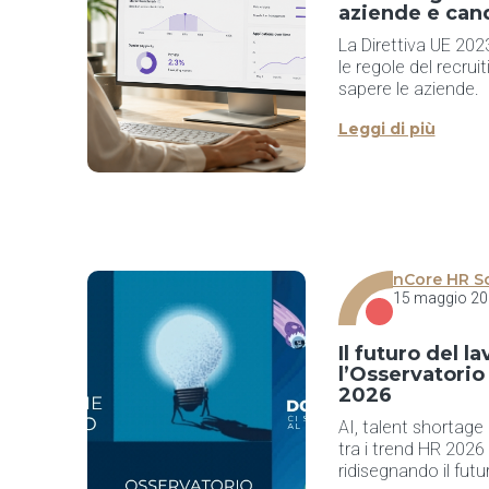
aziende e can
La Direttiva UE 20
le regole del recru
sapere le aziende.
Leggi di più
nCore HR S
15 maggio 20
Il futuro del 
l’Osservatorio
2026
AI, talent shortag
tra i trend HR 202
ridisegnando il futu