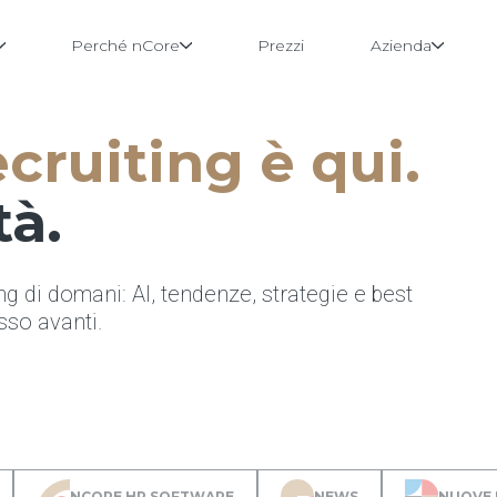
Perché nCore
Prezzi
Azienda
ecruiting è qui.
tà.
ng di domani: AI, tendenze, strategie e best
so avanti.
NCORE HR SOFTWARE
NEWS
NUOVE 