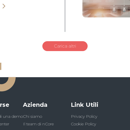
Carica altri
rse
Azienda
Link Utili
di una demo
Chi siamo
Privacy Policy
enter
Il team di nCore
Cookie Policy