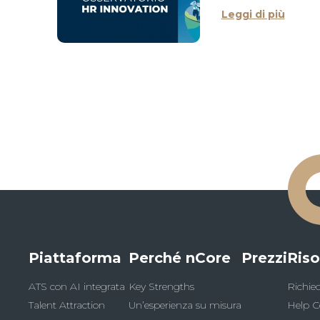
Leggi di più
Piattaforma
Perché nCore
Prezzi
Riso
ATS con AI integrata
Key Strengths
Richie
Talent Attraction
Un’esperienza su misura
Help C