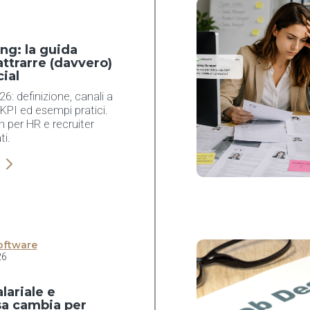
ing: la guida
ttrarre (davvero)
cial
26: definizione, canali a
KPI ed esempi pratici.
n per HR e recruiter
ti.
oftware
26
lariale e
sa cambia per